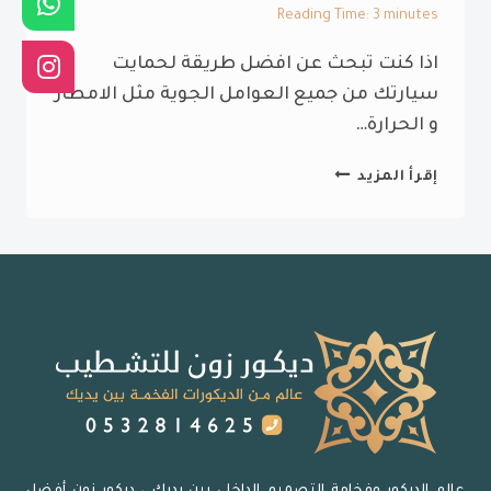
Reading Time:
3
minutes
اذا كنت تبحث عن افضل طريقة لحمايت
سيارتك من جميع العوامل الجوية مثل الامطار
و الحرارة…
تركيب
إقرأ المزيد
مظلات
وسواتر
سيارات
الشرقية
ت:
0532814625
-مظلات
سيارات
ساكو
الدمام-
سواتر
ومظلات
عالم الديكور وفخامة التصميم الداخلي بين يديك ، ديكور زون أفضل