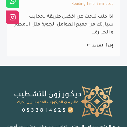
Reading Time:
3
minutes
اذا كنت تبحث عن افضل طريقة لحمايت
سيارتك من جميع العوامل الجوية مثل الامطار
و الحرارة…
تركيب
إقرأ المزيد
مظلات
وسواتر
سيارات
الشرقية
ت:
0532814625
-مظلات
سيارات
ساكو
الدمام-
سواتر
ومظلات
عالم الديكور وفخامة التصميم الداخلي بين يديك ، ديكور زون أفضل