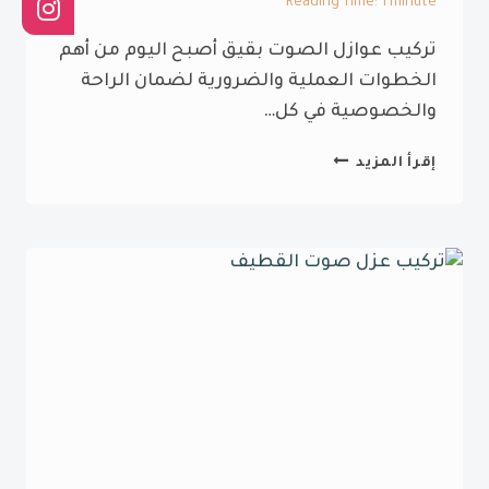
Reading Time:
1
minute
تركيب عوازل الصوت بقيق أصبح اليوم من أهم
الخطوات العملية والضرورية لضمان الراحة
والخصوصية في كل…
تركيب
إقرأ المزيد
عوازل
الصوت
بقيق
ت:
0532814625
جدران
عازل
صوت
بقيق