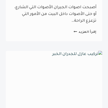
أصبحت اصوات الجيران الأصوات التي الشارع،
أو حتى الأصوات داخل البيت من الأمور التي
تزعزع الراحة…
تركيب
إقرأ المزيد
عازل
صوت
للجدران
الدمام
ت:
0532814625
الواح
عازلة
للصوت
الدمام