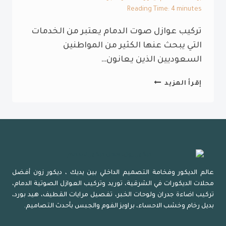
Reading Time:
4
minutes
تركيب عوازل صوت الدمام يعتبر من الخدمات
التي يبحث عنها الكثير من المواطنين
السعوديين الذين يعانون…
تركيب
إقرأ المزيد
عوازل
صوت
الدمام
ت:
0532814625
محل
عازل
عالم الديكور وفخامة التصميم الداخلي بين يديك ، ديكور زون أفضل
صوت
محلات الديكورات في الشرقية، توريد وتركيب العوازل الصوتية الدمام،
الخبر
تركيب اضاءة جدران ولوحات الخبر، تفصيل مرايات القطيف، هيد بورد،
–
بديل رخام وخشب الاحساء، براويز الفوم والجبس بأحدث التصاميم.
اسعار
عازل