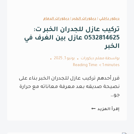
ديكور داخلي
|
ديكورات الخبر
|
ديكورات الدمام
تركيب عازل للجدران الخبر ت:
0532814625 عازل بين الغرف في
الخبر
بواسطة
معلم ديكورات
يونيو 1, 2025
Reading Time:
< 1
minutes
قرر أحدهم تركيب عازل للجدران الخبر بناء على
نصيحة صديقه بعد معرفة معاناته مع حرارة
جو…
تركيب
إقرأ المزيد
عازل
للجدران
الخبر